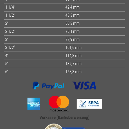
1 1/4"
42,4 mm
1 1/2"
48,3 mm
2"
60,3 mm
2 1/2"
76,1 mm
3"
88,9 mm
3 1/2“
101,6 mm
4"
114,3 mm
5"
139,7 mm
6"
168,3 mm
Vorkasse (Banküberweisung)