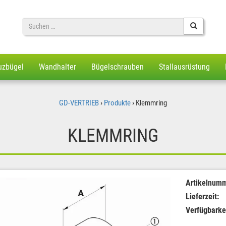
Suche
nach
uzbügel
Wandhalter
Bügelschrauben
Stallausrüstung
GD-VERTRIEB
›
Produkte
›
Klemmring
KLEMMRING
Artikelnumm
Lieferzeit:
Verfügbarke