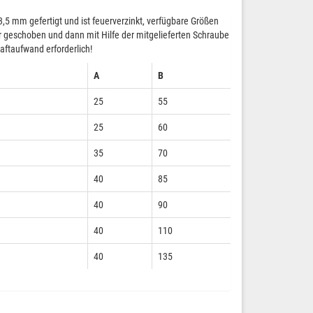
3,5 mm gefertigt und ist feuerverzinkt, verfügbare Größen
geschoben und dann mit Hilfe der mitgelieferten Schraube
aftaufwand erforderlich!
A
B
25
55
25
60
35
70
40
85
40
90
40
110
40
135