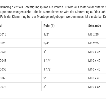
emmring
dient als Befestigungspunkt auf Rohren. Er wird aus Material der Stärke 
uptabmessungen siehe Tabelle. Normalerweise wird der Klemmring auf das Rohr 
t. Falls der Klemmring bei der Montage aufgebogen werden muss, ist ein starker Kr
el
Rohr (1)
Schraube
0013
1/2″
M8 x 20
0023
3/4″
M8 x 25
0033
1″
M10 x 35
0043
1 1/4″
M10 x 40
0053
1 1/2″
M10 x 40
0063
2″
M10 x 40
0073
3″
M10 x 45