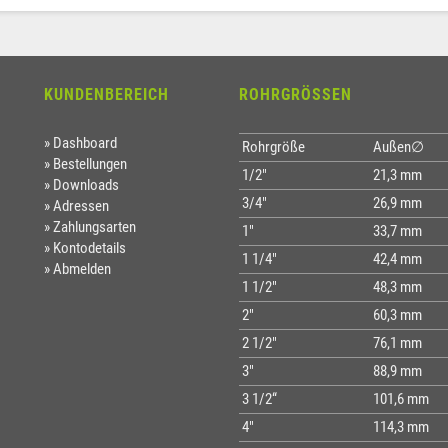
KUNDENBEREICH
ROHRGRÖSSEN
Dashboard
Rohrgröße
Außen∅
Bestellungen
1/2"
21,3 mm
Downloads
3/4"
26,9 mm
Adressen
Zahlungsarten
1"
33,7 mm
Kontodetails
1 1/4"
42,4 mm
Abmelden
1 1/2"
48,3 mm
2"
60,3 mm
2 1/2"
76,1 mm
3"
88,9 mm
3 1/2“
101,6 mm
4"
114,3 mm