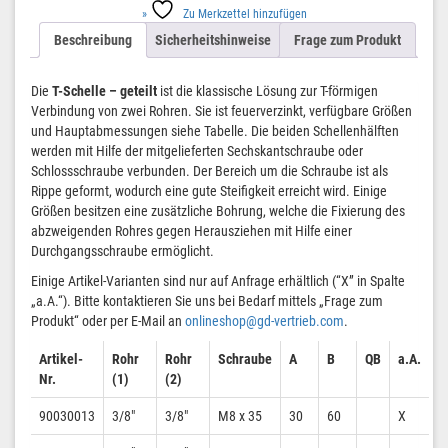
Zu Merkzettel hinzufügen
Menge
Beschreibung
Sicherheitshinweise
Frage zum Produkt
Die
T-Schelle – geteilt
ist die klassische Lösung zur T-förmigen
Verbindung von zwei Rohren. Sie ist feuerverzinkt, verfügbare Größen
und Hauptabmessungen siehe Tabelle. Die beiden Schellenhälften
werden mit Hilfe der mitgelieferten Sechskantschraube oder
Schlossschraube verbunden. Der Bereich um die Schraube ist als
Rippe geformt, wodurch eine gute Steifigkeit erreicht wird. Einige
Größen besitzen eine zusätzliche Bohrung, welche die Fixierung des
abzweigenden Rohres gegen Herausziehen mit Hilfe einer
Durchgangsschraube ermöglicht.
Einige Artikel-Varianten sind nur auf Anfrage erhältlich (“X” in Spalte
„a.A.“). Bitte kontaktieren Sie uns bei Bedarf mittels „Frage zum
Produkt“ oder per E-Mail an
onlineshop@gd-vertrieb.com
.
Artikel-
Rohr
Rohr
Schraube
A
B
QB
a.A.
Nr.
(1)
(2)
90030013
3/8″
3/8″
M8 x 35
30
60
X