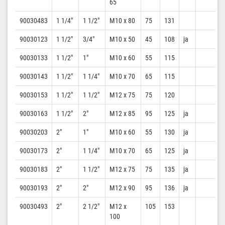
65
90030483
1 1/4″
1 1/2″
M10 x 80
75
131
90030123
1 1/2″
3/4″
M10 x 50
45
108
ja
90030133
1 1/2″
1″
M10 x 60
55
115
90030143
1 1/2″
1 1/4″
M10 x 70
65
115
90030153
1 1/2″
1 1/2″
M12 x 75
75
120
90030163
1 1/2″
2″
M12 x 85
95
125
ja
90030203
2″
1″
M10 x 60
55
130
ja
90030173
2″
1 1/4″
M10 x 70
65
125
ja
90030183
2″
1 1/2″
M12 x 75
75
135
ja
90030193
2″
2″
M12 x 90
95
136
ja
90030493
2″
2 1/2″
M12 x
105
153
100