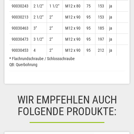
90030243
2 1/2″
1 1/2″
M12 x 80
75
153
ja
90030213
2 1/2″
2″
M12 x 90
95
153
ja
90030463
3″
2″
M12 x 90
95
185
ja
90030473
3 1/2″
2″
M12 x 90
95
197
ja
90030453
4
2″
M12 x 90
95
212
ja
* Flachrundschraube / Schlossschraube
QB: Querbohrung
WIR EMPFEHLEN AUCH
FOLGENDE PRODUKTE: