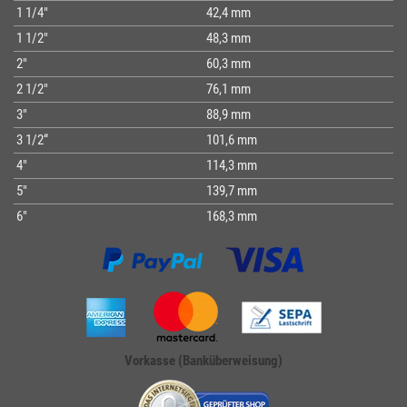
1 1/4"
42,4 mm
1 1/2"
48,3 mm
2"
60,3 mm
2 1/2"
76,1 mm
3"
88,9 mm
3 1/2“
101,6 mm
4"
114,3 mm
5"
139,7 mm
6"
168,3 mm
Vorkasse (Banküberweisung)