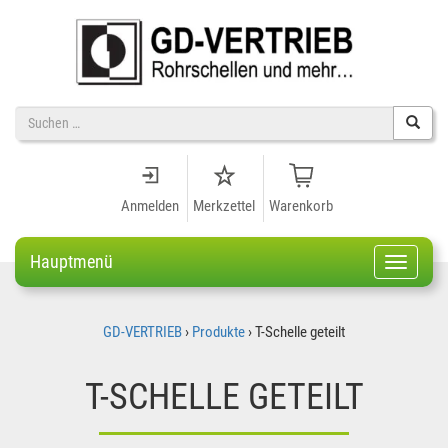
Suche
nach
Anmelden
Merkzettel
Warenkorb
Hauptmenü
Navigati
GD-VERTRIEB
›
Produkte
›
T-Schelle geteilt
T-SCHELLE GETEILT