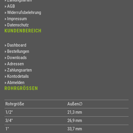
Zahlungsarten
AGB
Widerrufsbelehrung
Impressum
Datenschutz
KUNDENBEREICH
Dashboard
Bestellungen
Downloads
Adressen
Zahlungsarten
Kontodetails
Abmelden
ROHRGRÖSSEN
Rohrgröße
Außen∅
1/2"
21,3 mm
3/4"
26,9 mm
1"
33,7 mm