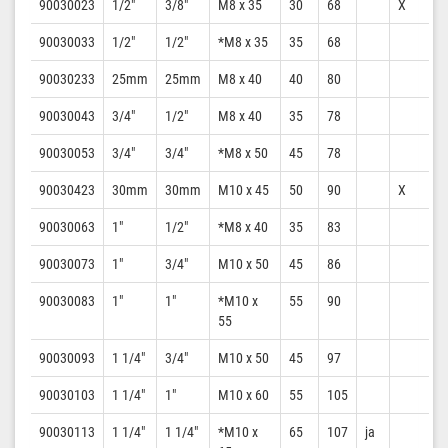
90030023
1/2″
3/8″
M8 x 35
30
68
X
90030033
1/2″
1/2″
*M8 x 35
35
68
90030233
25mm
25mm
M8 x 40
40
80
90030043
3/4″
1/2″
M8 x 40
35
78
90030053
3/4″
3/4″
*M8 x 50
45
78
90030423
30mm
30mm
M10 x 45
50
90
X
90030063
1″
1/2″
*M8 x 40
35
83
90030073
1″
3/4″
M10 x 50
45
86
90030083
1″
1″
*M10 x
55
90
55
90030093
1 1/4″
3/4″
M10 x 50
45
97
90030103
1 1/4″
1″
M10 x 60
55
105
90030113
1 1/4″
1 1/4″
*M10 x
65
107
ja