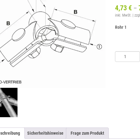
4,73
€
–
inkl. MwSt.
zzg
Rohr 1
Winkelschelle
4-
fach
-
120°
Menge
schreibung
Sicherheitshinweise
Frage zum Produkt