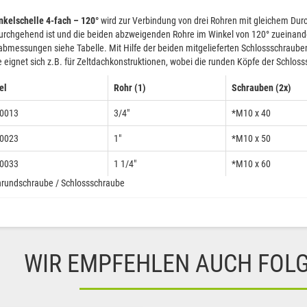
nkelschelle 4-fach – 120°
wird zur Verbindung von drei Rohren mit gleichem Du
urchgehend ist und die beiden abzweigenden Rohre im Winkel von 120° zueinand
bmessungen siehe Tabelle. Mit Hilfe der beiden mitgelieferten Schlossschrauben 
e eignet sich z.B. für Zeltdachkonstruktionen, wobei die runden Köpfe der Schlos
el
Rohr (1)
Schrauben (2x)
0013
3/4″
*M10 x 40
0023
1″
*M10 x 50
0033
1 1/4″
*M10 x 60
hrundschraube / Schlossschraube
WIR EMPFEHLEN AUCH FOL