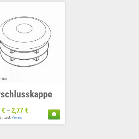
rschlusskappe
9
€
2,77
€
–
St.
zzgl.
Versand