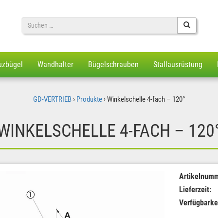
Suche
nach
uzbügel
Wandhalter
Bügelschrauben
Stallausrüstung
GD-VERTRIEB
›
Produkte
›
Winkelschelle 4-fach – 120°
WINKELSCHELLE 4-FACH – 120
Artikelnumm
Lieferzeit:
Verfügbarke