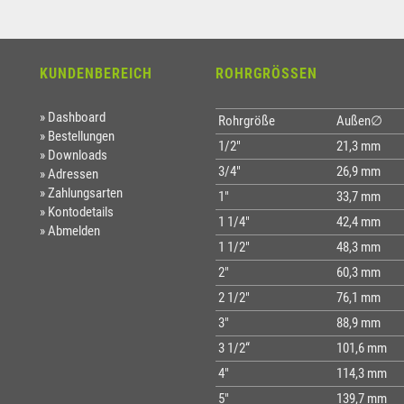
KUNDENBEREICH
ROHRGRÖSSEN
Dashboard
Rohrgröße
Außen∅
Bestellungen
1/2"
21,3 mm
Downloads
3/4"
26,9 mm
Adressen
Zahlungsarten
1"
33,7 mm
Kontodetails
1 1/4"
42,4 mm
Abmelden
1 1/2"
48,3 mm
2"
60,3 mm
2 1/2"
76,1 mm
3"
88,9 mm
3 1/2“
101,6 mm
4"
114,3 mm
5"
139,7 mm