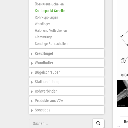
Über-Kreuz-Schellen
Knotenpunkt-Schellen
Rohrkupplungen
Wandlager
Halb- und Vollschellen
Klemmringe
Sonstige Rohrschellen
Kreuzbügel
Wandhalter
Bügelschrauben
Stallausrüstung
Rohrverbinder
Produkte aus V2A
Sonstiges
Suche
Be
nach